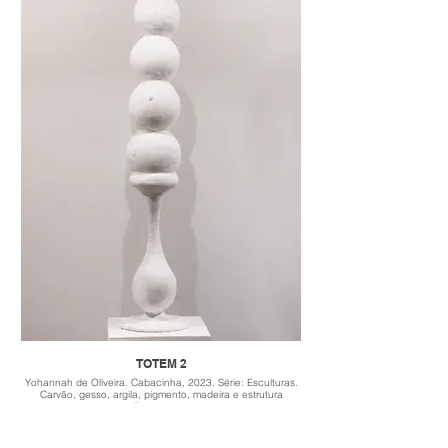
TOTEM 2
Yohannah de Oliveira. Cabacinha, 2023. Série: Esculturas.
Carvão, gesso, argila, pigmento, madeira e estrutura
aramada. Dimensões Variáveis.
*COLEÇÃO PRIVADA